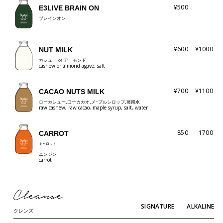
¥500
E3LIVE BRAIN ON
ブレインオン
¥600
¥1000
NUT MILK
カシュー or アーモンド
cashew or almond agave, salt
¥700
¥1100
CACAO NUTS MILK
ローカシュー,口ーカカオ,メ−プルシロップ,蒸留水
raw cashew, raw cacao, maple syrup, salt, water
850
1700
CARROT
キャロット
ニンジン
carrot
Cleanse
SIGNATURE
ALKALINE
クレンズ