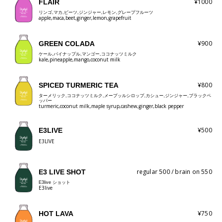
¥1000
FLAIR
リンゴ,マカ,ビーツ,ジンジャー,レモン,グレープフルーツ
apple,maca,beet,ginger,lemon,grapefruit
¥900
GREEN COLADA
ケール,パイナップル,マンゴー,ココナッツミルク
kale,pineapple,mango,coconut milk
¥800
SPICED TURMERIC TEA
ターメリック,ココナッツミルク,メープッルシロップ,カシュー,ジンジャー,ブラックペ
ッパー
turmeric,coconut milk,maple syrup,cashew,ginger,black pepper
¥500
E3LIVE
E3LIVE
regular 500 / brain on 550
E3 LIVE SHOT
E3live ショット
E3live
¥750
HOT LAVA