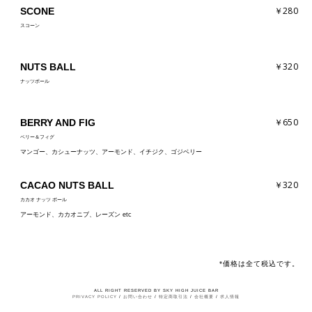
￥280
SCONE
スコーン
￥320
NUTS BALL
ナッツボール
￥650
BERRY AND FIG
ベリー＆フィグ
マンゴー、カシューナッツ、アーモンド、イチジク、ゴジベリー
￥320
CACAO NUTS BALL
カカオ ナッツ ボール
アーモンド、カカオニブ、レーズン etc
*価格は全て税込です。
ALL RIGHT RESERVED BY SKY HIGH JUICE BAR
PRIVACY POLICY
/
お問い合わせ
/
特定商取引法
/
会社概要
/
求人情報