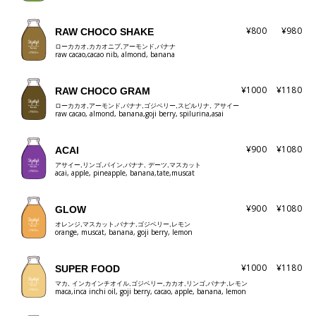
¥800
¥980
RAW CHOCO SHAKE
ローカカオ,カカオニブ,アーモンド,バナナ
raw cacao,cacao nib, almond, banana
¥1000
¥1180
RAW CHOCO GRAM
ローカカオ,アーモンド,バナナ,ゴジベリー,スピルリナ, アサイー
raw cacao, almond, banana,goji berry, spilurina,asai
¥900
¥1080
ACAI
アサイー,リンゴ,パイン,バナナ, デーツ,マスカット
acai, apple, pineapple, banana,tate,muscat
¥900
¥1080
GLOW
オレンジ,マスカット,バナナ,ゴジベリー,レモン
orange, muscat, banana, goji berry, lemon
¥1000
¥1180
SUPER FOOD
マカ, インカインチオイル,ゴジベリー,カカオ,リンゴ,バナナ,レモン
maca,inca inchi oil, goji berry, cacao, apple, banana, lemon