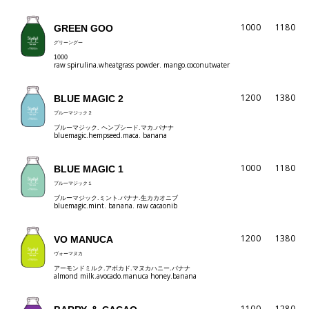
1000
1180
GREEN GOO
グリーングー
1000
raw spirulina.wheatgrass powder. mango.coconutwater
1200
1380
BLUE MAGIC 2
ブルーマジック２
ブルーマジック. ヘンプシード.マカ.バナナ
bluemagic.hempseed.maca. banana
1000
1180
BLUE MAGIC 1
ブルーマジック１
ブルーマジック.ミント.バナナ.生カカオニブ
bluemagic.mint. banana. raw cacaonib
1200
1380
VO MANUCA
ヴォーマヌカ
アーモンドミルク.アボカド.マヌカハニー.バナナ
almond milk.avocado.manuca honey.banana
1100
1280