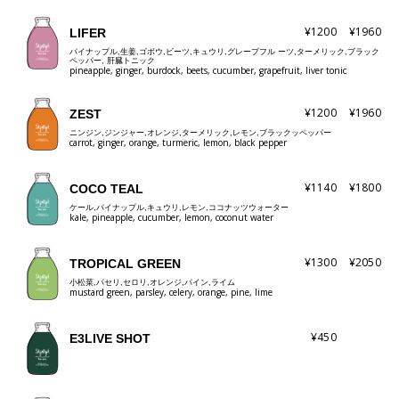
¥1200
¥1960
LIFER
パイナップル,生姜,ゴボウ,ビーツ,キュウリ,グレープフル ーツ,ターメリック,ブラック
ペッパー, 肝臓トニック
pineapple, ginger, burdock, beets, cucumber, grapefruit, liver tonic
¥1200
¥1960
ZEST
ニンジン,ジンジャー,オレンジ,ターメリック,レモン,ブラックッペッパー
carrot, ginger, orange, turmeric, lemon, black pepper
¥1140
¥1800
COCO TEAL
ケール,パイナップル,キュウリ,レモン,ココナッツウォーター
kale, pineapple, cucumber, lemon, coconut water
¥1300
¥2050
TROPICAL GREEN
小松菜,パセリ,セロリ,オレンジ,パイン,ライム
mustard green, parsley, celery, orange, pine, lime
¥450
E3LIVE SHOT