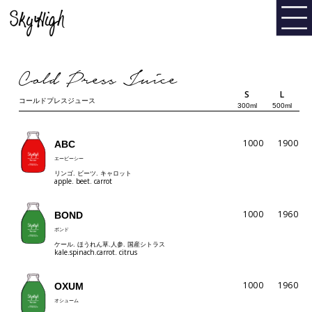
Cold Press Juice
S
L
コールドプレスジュース
300ml
500ml
1000
1900
ABC
エービーシー
リンゴ. ビーツ. キャロット
apple. beet. carrot
1000
1960
BOND
ボンド
ケール. ほうれん草.人参. 国産シトラス
kale.spinach.carrot. citrus
1000
1960
OXUM
オシューム