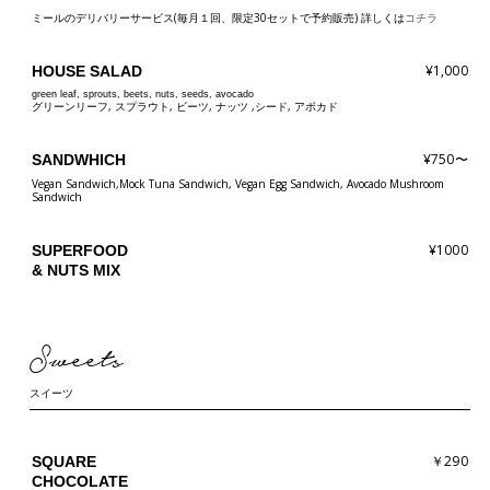
ミールのデリバリーサービス(毎月１回、限定30セットで予約販売) 詳しくは
コチラ
¥1,000
HOUSE SALAD
green leaf, sprouts, beets, nuts, seeds, avocado
グリーンリーフ, スプラウト, ビーツ, ナッツ ,シード, アボカド
¥750〜
SANDWHICH
Vegan Sandwich,Mock Tuna Sandwich, Vegan Egg Sandwich, Avocado Mushroom
Sandwich
¥1000
SUPERFOOD
& NUTS MIX
Sweets
スイーツ
￥290
SQUARE
CHOCOLATE