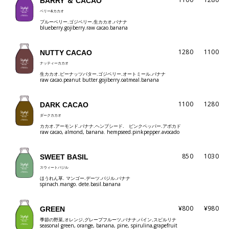
BARRY ＆ CACAO
ベリー&カカオ
ブルーベリー.ゴジベリー.生カカオ.バナナ
blueberry.gojiberry.raw cacao.banana
1280
1100
NUTTY CACAO
ナッティーカカオ
生カカオ.ピーナッツバター.ゴジベリー.オートミール.バナナ
raw cacao.peanut butter.gojiberry.oatmeal.banana
1100
1280
DARK CACAO
ダークカカオ
カカオ.アーモンド.バナナ.ヘンプシード. ピンクペッパー.アボカド
raw cacao, almond, banana. hempseed.pinkpepper.avocado
850
1030
SWEET BASIL
スウィートバジル
ほうれん草. マンゴー.デーツ.バジル.バナナ
spinach.mango. dete.basil.banana
¥800
¥980
GREEN
季節の野菜,オレンジ,グレープフルーツ,バナナ,パイン,スピルリナ
seasonal green, orange, banana, pine, spirulina,grapefruit