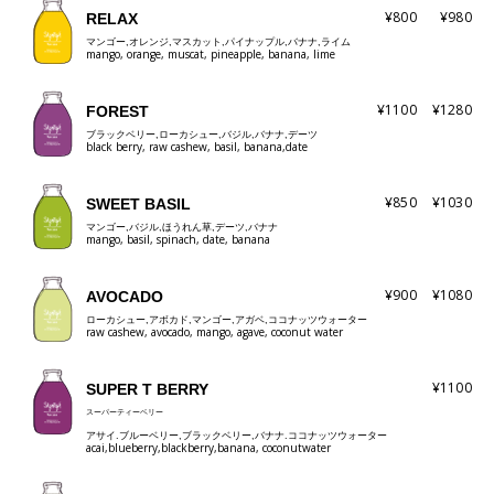
¥800
¥980
RELAX
マンゴー,オレンジ,マスカット,パイナップル,バナナ,ライム
mango, orange, muscat, pineapple, banana, lime
¥1100
¥1280
FOREST
ブラックベリー,ローカシュー,バジル,バナナ,デーツ
black berry, raw cashew, basil, banana,date
¥850
¥1030
SWEET BASIL
マンゴー,バジル,ほうれん草,デーツ,バナナ
mango, basil, spinach, date, banana
¥900
¥1080
AVOCADO
ローカシュー,アボカド,マンゴー,アガベ,ココナッツウォーター
raw cashew, avocado, mango, agave, coconut water
¥1100
SUPER T BERRY
スーパーティーベリー
アサイ.ブルーベリー,ブラックベリー,バナナ.ココナッツウォーター
acai,blueberry,blackberry,banana, coconutwater