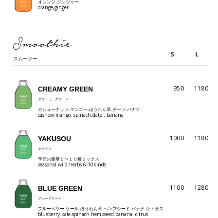
オレンジ,ジンジャー
orange,ginger
Smoothie
S
L
スムージー
950
1180
CREAMY GREEN
クリーミーグリーン
カシューナッツ.マンゴー.ほうれん草.デーツ.バナナ
cashew.mango, spinach.date . banana
1000
1180
YAKUSOU
ヤクソウ
季節の薬草６〜１０種ミックス
seasonal wild herbs 6-10kinds
1100
1280
BLUE GREEN
ブルーグリーン
ブルーベリー.ケール.ほうれん草.ヘンプシード.バナナ.シトラス
blueberry.kale.spinach.hempseed.banana. citrus