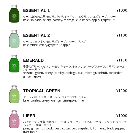
¥1000
ESSENTIAL 1
ケール,ほうれん草,セロリ,パセリ,キャベツ,キュウリ,リンゴ,グレープフルーツ
kale, spinach, celery, parsley, cabbage, cucumber, apple, grapefruit
¥1100
ESSENTIAL 2
ケール,フェンネル,セロリ,グレープフルーツ,リンゴ
kale,fennel,celery,grapefruit,apple
¥1150
EMERALD
季節のグリーン,セロリ,パセリ,キャベツ,キュウリ,グレープフルーツ,コリアンダー,ジ
ンジャー,リンゴ
seasonal green, celery, parsley, cabbage, cucumber, grapefruit, coriander,
ginger, apple
¥1200
TROPICAL GREEN
ケール,パセリ,セロリ,オレンジ,パイナップル,ライム
kale, parsley, celery, orange, pineapple, lime
¥1000
LIFER
パイナップル,生姜,ゴボウ,ビーツ,キュウリ,グレープフル ーツ,ターメリック,ブラック
ペッパー, 肝臓トニック
pine, ginger, burdock, beet, cucumber, grapefruit, turmeric, black pepper,
liver tonic