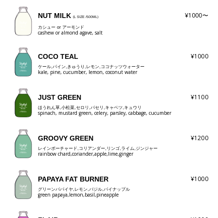
¥1000〜
NUT MILK
(L SIZE /500ML)
カシュー or アーモンド
cashew or almond agave, salt
¥1000
COCO TEAL
ケール,パイン,きゅうり,レモン,ココナッツウォーター
kale, pine, cucumber, lemon, coconut water
¥1100
JUST GREEN
ほうれん草,小松菜,セロリ,パセリ,キャベツ,キュウリ
spinach, mustard green, celery, parsley, cabbage, cucumber
¥1200
GROOVY GREEN
レインボーチャード,コリアンダー,リンゴ,ライム,ジンジャー
rainbow chard,coriander,apple,lime,ginger
¥1000
PAPAYA FAT BURNER
グリーンパパイヤ,レモン,バジル,パイナップル
green papaya,lemon,basil,pineapple