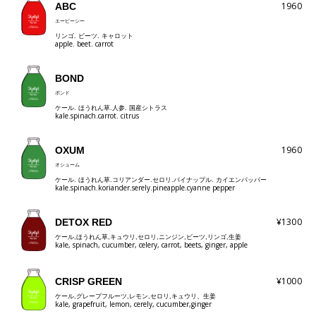
1960
ABC
エービーシー
リンゴ. ビーツ. キャロット
apple. beet. carrot
BOND
ボンド
ケール. ほうれん草.人参. 国産シトラス
kale.spinach.carrot. citrus
1960
OXUM
オシューム
ケール. ほうれん草.コリアンダー.セロリ.パイナップル. カイエンパッパー
kale.spinach.koriander.serely.pineapple.cyanne pepper
¥1300
DETOX RED
ケール,ほうれん草,キュウリ,セロリ,ニンジン,ビーツ,リンゴ,生姜
kale, spinach, cucumber, celery, carrot, beets, ginger, apple
¥1000
CRISP GREEN
ケール,グレープフルーツ,レモン,セロリ,キュウリ、生姜
kale, grapefruit, lemon, cerely, cucumber,ginger