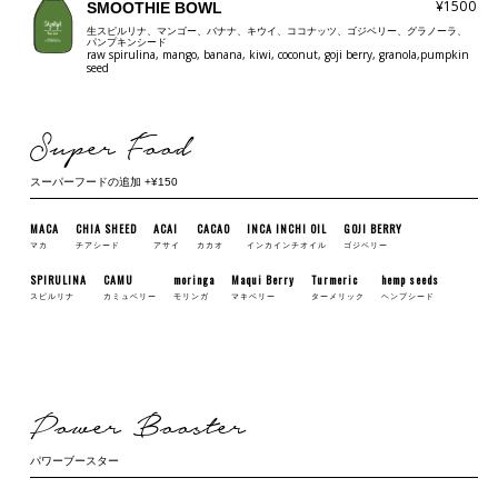
¥1500
SMOOTHIE BOWL
生スピルリナ、マンゴー、バナナ、キウイ、ココナッツ、ゴジベリー、グラノーラ、
パンプキンシード
raw spirulina, mango, banana, kiwi, coconut, goji berry, granola,pumpkin
seed
Super Food
スーパーフードの追加 +¥150
MACA
CHIA SHEED
ACAI
CACAO
INCA INCHI OIL
GOJI BERRY
マカ
チアシード
アサイ
カカオ
インカインチオイル
ゴジベリー
SPIRULINA
CAMU
moringa
Maqui Berry
Turmeric
hemp seeds
スピルリナ
カミュベリー
モリンガ
マキベリー
ターメリック
ヘンプシード
Power Booster
パワーブースター