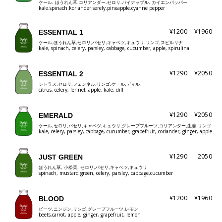
ケール. ほうれん草.コリアンダー.セロリ.パイナップル. カイエンパッパー
kale.spinach.koriander.serely.pineapple.cyanne pepper
¥1200
¥1960
ESSENTIAL 1
ケール,ほうれん草,セロリ,パセリ,キャベツ,キュウリ,リンゴ,スピルリナ
kale, spinach, celery, parsley, cabbage, cucumber, apple, spirulina
¥1290
¥2050
ESSENTIAL 2
シトラス,セロリ,フェンネル,リンゴ,ケール,ディル
citrus, celery, fennel, apple, kale, dill
¥1290
¥2050
EMERALD
ケール,セロリ,パセリ,キャベツ,キュウリ,グレープフルーツ,コリアンダー,生姜,リンゴ
kale, celery, parsley, cabbage, cucumber, grapefruit, coriander, ginger, apple
¥1290
2050
JUST GREEN
ほうれん草, 小松菜, セロリ,パセリ,キャベツ,キュウリ
spinach, mustard green, celery, parsley, cabbage,cucumber
¥1200
¥1960
BLOOD
ビーツ,ニンジン,リンゴ,グレープフルーツ,レモン
beets,carrot, apple, ginger, grapefruit, lemon