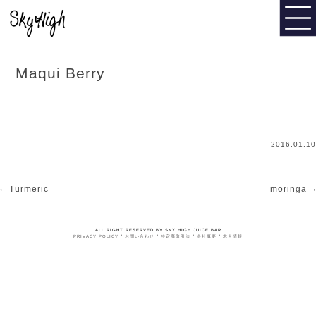
Maqui Berry
2016.01.10
←
→
Turmeric
moringa
ALL RIGHT RESERVED BY SKY HIGH JUICE BAR
PRIVACY POLICY
/
お問い合わせ
/
特定商取引法
/
会社概要
/
求人情報